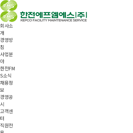
회사소
개
경영방
침
사업분
야
한전FM
S소식
채용정
보
경영공
시
고객센
터
직원전
용