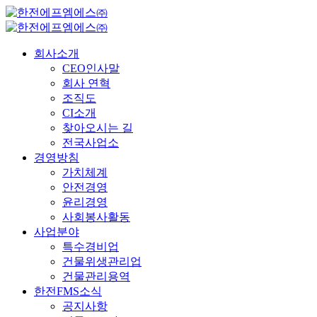
회사소개
CEO인사말
회사 연혁
조직도
CI소개
찾아오시는 길
전국사업소
경영방침
가치체계
안전경영
윤리경영
사회봉사활동
사업분야
특수경비업
건물위생관리업
건물관리용역
한전FMS소식
공지사항