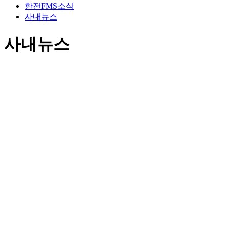
한전FMS소식
사내뉴스
사내뉴스
2024년 1차 모·자회사 노사공동협의회 개최<2024.08.28>
작성자
23001505
작성일
2024-09-03
조회수
2626
회
댓글수
0
건
한전FMS와 한국전력은 '24년 8월 28일 모·자회사 노사공동협
의회를 개최했다.