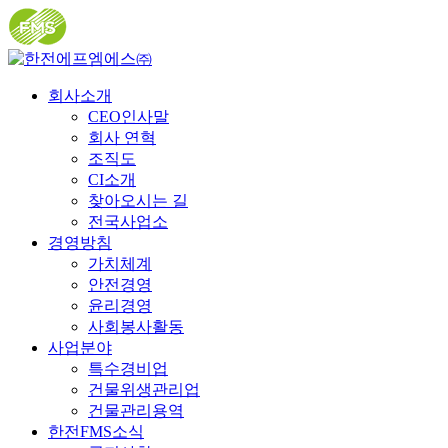
회사소개
CEO인사말
회사 연혁
조직도
CI소개
찾아오시는 길
전국사업소
경영방침
가치체계
안전경영
윤리경영
사회봉사활동
사업분야
특수경비업
건물위생관리업
건물관리용역
한전FMS소식